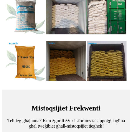
Mistoqsijiet Frekwenti
Teħtieġ għajnuna? Kun żgur li żżur il-forums ta' appoġġ tagħna
għal tweġibiet għall-mistoqsijiet tiegħek!