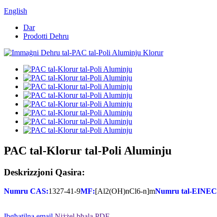
English
Dar
Prodotti Dehru
PAC tal-Klorur tal-Poli Aluminju
Deskrizzjoni Qasira:
Numru CAS:
1327-41-9
MF:
[Al2(OH)nCl6-n]m
Numru tal-EINEC
Ibgħatilna email
Niżżel bħala PDF