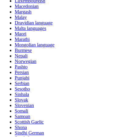
Luxembourgish
Macedonian
Margash
Malay
Dravidian language
Malta languages
Maori
Marathi
Mongolian language
Burmese
Nepali
Norwegian
Pashto
Persian
Punjabi
Serbian
Sesotho
Sinhala
Slovak
Slovenian
Somali
Samoan
Scottish Gaelic
Shona
Sindhi German