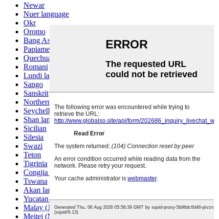
Newar
Nuer language
Okr
Oromo
Bang Ashinan
Papiamento
Quechua
Romani
Lundi language
Sango
Sanskrit
Northern Sotho
Seychelles Creole
Shan language
Sicilian
Silesia
Swazi
Teton
Tigrinia
Congjia language
Tswana
Akan language
Yucatan Mayan
Malay (Jawi)
Meitei (Manipuri)