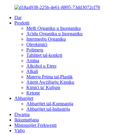
Dar
Prodotti
Melħ Organiku u Inorganiku
Aċidu Organiku u Inorganiku
Intermedju Organiku
Oleokimiċi
Polimeru
Taħlitiet tal-konkrit
Amina
Alkoħol u Etere
Alkali
Materja Prima tal-Plastik
Aġent Awżiljarju Kimiku
Kimiċi ta' Kuljum
Ketone
Aħbarijiet
Aħbarijiet tal-Kumpanija
Aħbarijiet tal-Industrija
Dwarna
Ikkuntattjana
Mistoqsijiet Frekwenti
Vidjo