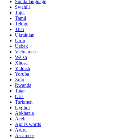
Sunda language
Swahili
Tajik
Tamil
Telugu
Thai
Ukrainian
Urdu
Uzbek
Vietnamese
Welsh
Xhosa
Yiddish
Yoruba
Zulu
Rwanda
Tatar
Oria
Turkmen
Uyghur
Abkhazia
Aceh
Ajoli's words
Aruru
Assamese