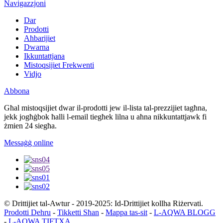
Navigazzjoni
Dar
Prodotti
Aħbarijiet
Dwarna
Ikkuntattjana
Mistoqsijiet Frekwenti
Vidjo
Abbona
Għal mistoqsijiet dwar il-prodotti jew il-lista tal-prezzijiet tagħna,
jekk jogħġbok ħalli l-email tiegħek lilna u aħna nikkuntattjawk fi
żmien 24 siegħa.
Messaġġ online
© Drittijiet tal-Awtur - 2019-2025: Id-Drittijiet kollha Riżervati.
Prodotti Dehru
-
Tikketti Sħan
-
Mappa tas-sit
-
L-AQWA BLOGG
-
L-AQWA TIFTXA