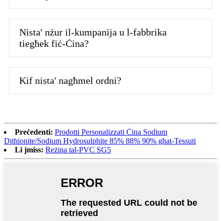
Nista' nżur il-kumpanija u l-fabbrika
tiegħek fiċ-Ċina?
Kif nista' nagħmel ordni?
Preċedenti:
Prodotti Personalizzati Ċina Sodium
Dithionite/Sodium Hydrosulphite 85% 88% 90% għat-Tessuti
Li jmiss:
Reżina tal-PVC SG5