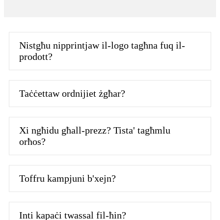
Nistgħu nipprintjaw il-logo tagħna fuq il-
prodott?
Taċċettaw ordnijiet żgħar?
Xi ngħidu għall-prezz? Tista' tagħmlu
orħos?
Toffru kampjuni b'xejn?
Inti kapaċi twassal fil-ħin?