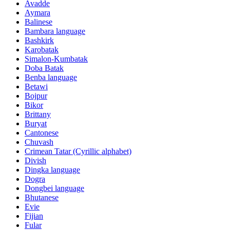
Avadde
Aymara
Balinese
Bambara language
Bashkirk
Karobatak
Simalon-Kumbatak
Doba Batak
Benba language
Betawi
Bojpur
Bikor
Brittany
Buryat
Cantonese
Chuvash
Crimean Tatar (Cyrillic alphabet)
Divish
Dingka language
Dogra
Dongbei language
Bhutanese
Evie
Fijian
Fular