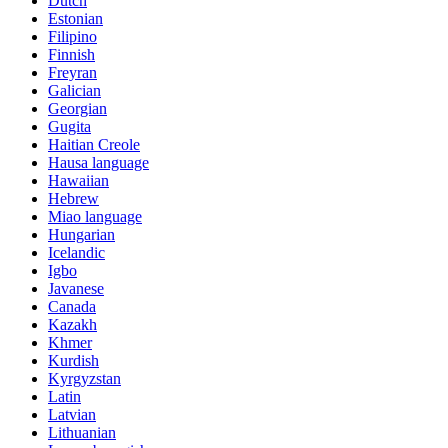
Dutch
Estonian
Filipino
Finnish
Freyran
Galician
Georgian
Gugita
Haitian Creole
Hausa language
Hawaiian
Hebrew
Miao language
Hungarian
Icelandic
Igbo
Javanese
Canada
Kazakh
Khmer
Kurdish
Kyrgyzstan
Latin
Latvian
Lithuanian