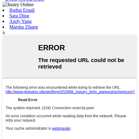
Ibgħat Email
Sara Ding
Andy Yang
Marsha Zhang
x