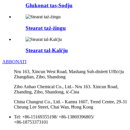
Glukonat tas-Sodju
Stearat taż-żingu
Stearat tal-Kalċju
ABBONATI
Nru 163, Xincun West Road, Mashang Sub-distrett Uffiċċju
Zhangdian, Zibo, Shandong
Zibo Anhao Chemical Co., Ltd.- Nru 163. Xincun Road,
Zhanding, Zibo, Shandong, iċ-Ċina
China Changrui Co., Ltd. - Kamra 1607, Trend Centre, 29-31
Cheung Lee Street, Chai Wan, Ħong Kong
Tel:
+86-15169355198
/
+86-13869396805
/
+86-18753373101