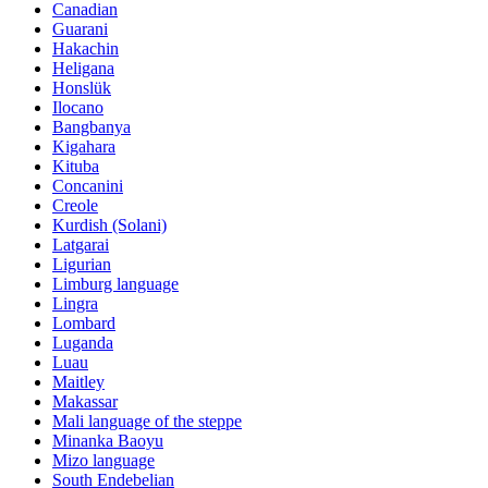
Canadian
Guarani
Hakachin
Heligana
Honslük
Ilocano
Bangbanya
Kigahara
Kituba
Concanini
Creole
Kurdish (Solani)
Latgarai
Ligurian
Limburg language
Lingra
Lombard
Luganda
Luau
Maitley
Makassar
Mali language of the steppe
Minanka Baoyu
Mizo language
South Endebelian