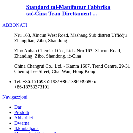
Standard tal-Manifattur Fabbrika
taċ-Ċina Tran Direttament ...
ABBONATI
Nru 163, Xincun West Road, Mashang Sub-distrett Uffiċċju
Zhangdian, Zibo, Shandong
Zibo Anhao Chemical Co., Ltd.- Nru 163. Xincun Road,
Zhanding, Zibo, Shandong, iċ-Ċina
China Changrui Co., Ltd. - Kamra 1607, Trend Centre, 29-31
Cheung Lee Street, Chai Wan, Ħong Kong
Tel:
+86-15169355198
/
+86-13869396805
/
+86-18753373101
Navigazzjoni
Dar
Prodotti
Aħbarijiet
Dwarna
Ikkuntattjana