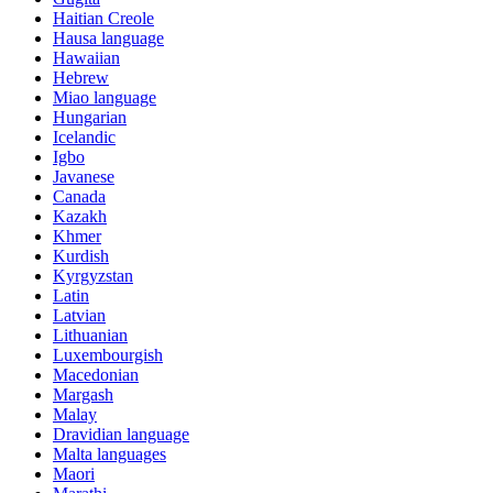
Haitian Creole
Hausa language
Hawaiian
Hebrew
Miao language
Hungarian
Icelandic
Igbo
Javanese
Canada
Kazakh
Khmer
Kurdish
Kyrgyzstan
Latin
Latvian
Lithuanian
Luxembourgish
Macedonian
Margash
Malay
Dravidian language
Malta languages
Maori