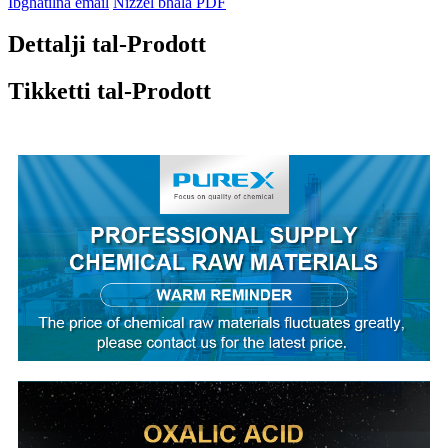
Ibgħatilna email
Niżżel bħala PDF
Dettalji tal-Prodott
Tikketti tal-Prodott