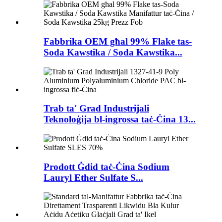
Fabbrika OEM għal 99% Flake tas-
Soda Kawstika / Soda Kawstika...
Trab ta' Grad Industrijali
Teknoloġija bl-ingrossa taċ-Ċina 13...
Prodott Ġdid taċ-Ċina Sodium
Lauryl Ether Sulfate S...