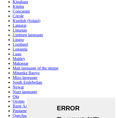
Kigahara
Kituba
Concanini
Creole
Kurdish (Solani)
Latgarai
Ligurian
Limburg language
Lingra
Lombard
Luganda
Luau
Maitley
Makassar
Mali language of the steppe
Minanka Baoyu
Mizo language
South Endebelian
Newar
Nuer language
Okr
Oromo
Bang Ashinan
Papiamento
Quechua