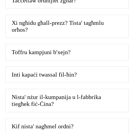
Taċċettaw ordnijiet żgħar?
Xi ngħidu għall-prezz? Tista' tagħmlu
orħos?
Toffru kampjuni b'xejn?
Inti kapaċi twassal fil-ħin?
Nista' nżur il-kumpanija u l-fabbrika
tiegħek fiċ-Ċina?
Kif nista' nagħmel ordni?