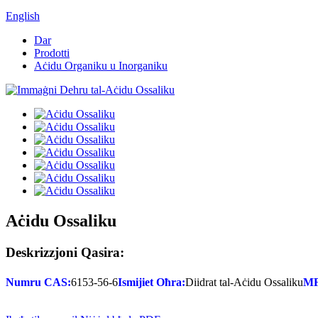
English
Dar
Prodotti
Aċidu Organiku u Inorganiku
Aċidu Ossaliku
Deskrizzjoni Qasira:
Numru CAS:
6153-56-6
Ismijiet Oħra:
Diidrat tal-Aċidu Ossaliku
MF