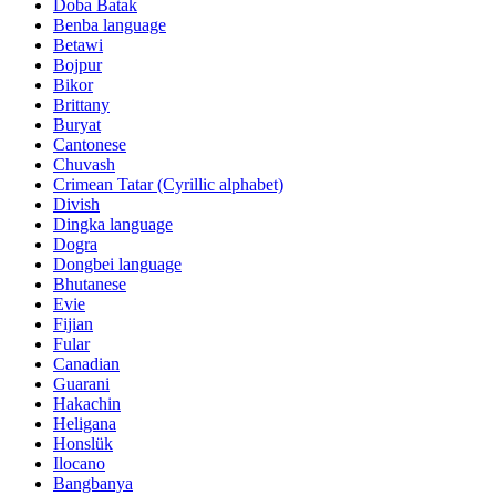
Doba Batak
Benba language
Betawi
Bojpur
Bikor
Brittany
Buryat
Cantonese
Chuvash
Crimean Tatar (Cyrillic alphabet)
Divish
Dingka language
Dogra
Dongbei language
Bhutanese
Evie
Fijian
Fular
Canadian
Guarani
Hakachin
Heligana
Honslük
Ilocano
Bangbanya