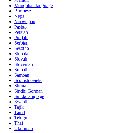
Marathi
Mongolian language
Burmese
Nepali
Norwegian
Pashto
Persian
Punjabi
Serbian
Sesotho
Sinhala
Slovak
Slovenian
Somali
Samoan
Scottish Gaelic
Shona
Sindhi German
Sunda language
Swahili
Tajik
Tamil
Telugu
Thai
Ukrainian