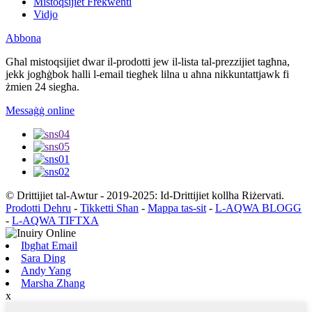
Mistoqsijiet Frekwenti
Vidjo
Abbona
Għal mistoqsijiet dwar il-prodotti jew il-lista tal-prezzijiet tagħna,
jekk jogħġbok ħalli l-email tiegħek lilna u aħna nikkuntattjawk fi
żmien 24 siegħa.
Messaġġ online
© Drittijiet tal-Awtur - 2019-2025: Id-Drittijiet kollha Riżervati.
Prodotti Dehru
-
Tikketti Sħan
-
Mappa tas-sit
-
L-AQWA BLOGG
-
L-AQWA TIFTXA
Ibgħat Email
Sara Ding
Andy Yang
Marsha Zhang
x