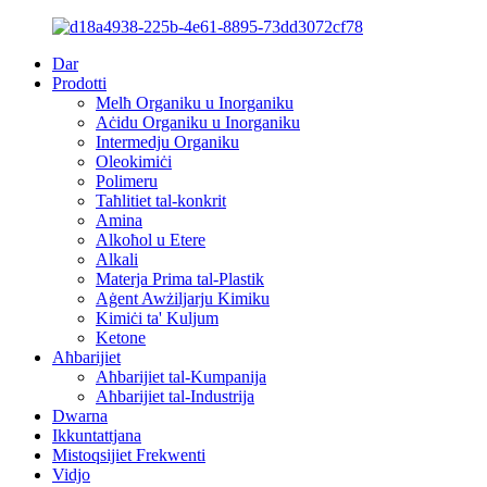
Dar
Prodotti
Melħ Organiku u Inorganiku
Aċidu Organiku u Inorganiku
Intermedju Organiku
Oleokimiċi
Polimeru
Taħlitiet tal-konkrit
Amina
Alkoħol u Etere
Alkali
Materja Prima tal-Plastik
Aġent Awżiljarju Kimiku
Kimiċi ta' Kuljum
Ketone
Aħbarijiet
Aħbarijiet tal-Kumpanija
Aħbarijiet tal-Industrija
Dwarna
Ikkuntattjana
Mistoqsijiet Frekwenti
Vidjo