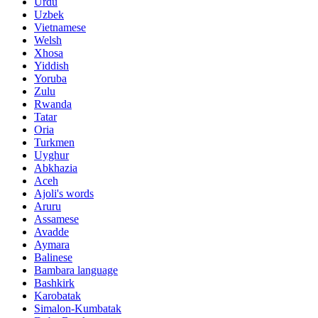
Urdu
Uzbek
Vietnamese
Welsh
Xhosa
Yiddish
Yoruba
Zulu
Rwanda
Tatar
Oria
Turkmen
Uyghur
Abkhazia
Aceh
Ajoli's words
Aruru
Assamese
Avadde
Aymara
Balinese
Bambara language
Bashkirk
Karobatak
Simalon-Kumbatak