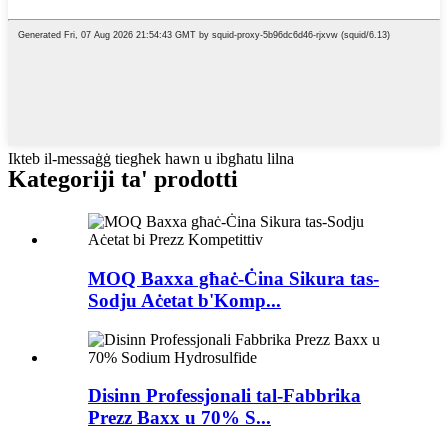
Ikteb il-messaġġ tiegħek hawn u ibgħatu lilna
Kategoriji ta' prodotti
MOQ Baxxa għaċ-Ċina Sikura tas-
Sodju Aċetat b'Komp...
Disinn Professjonali tal-Fabbrika
Prezz Baxx u 70% S...