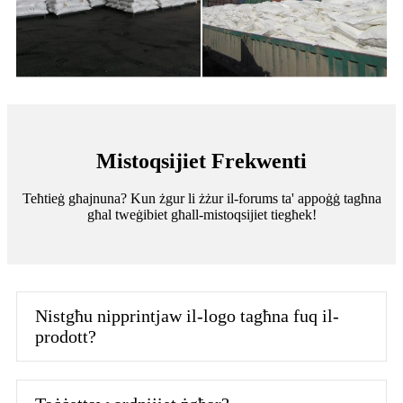
Mistoqsijiet Frekwenti
Teħtieġ għajnuna? Kun żgur li żżur il-forums ta' appoġġ tagħna
għal tweġibiet għall-mistoqsijiet tiegħek!
Nistgħu nipprintjaw il-logo tagħna fuq il-
prodott?