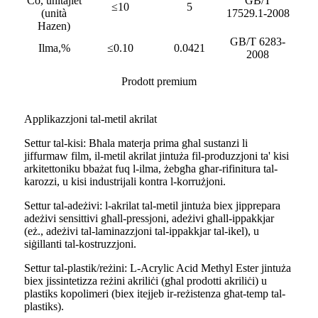
Co, unitajiet
GB/T
≤10
5
(unità
17529.1-2008
Hazen)
GB/T 6283-
Ilma,%
≤0.10
0.0421
2008
Prodott premium
Applikazzjoni tal-metil akrilat
Settur tal-kisi: Bħala materja prima għal sustanzi li
jiffurmaw film, il-metil akrilat jintuża fil-produzzjoni ta' kisi
arkitettoniku bbażat fuq l-ilma, żebgħa għar-rifinitura tal-
karozzi, u kisi industrijali kontra l-korrużjoni.
Settur tal-adeżivi: l-akrilat tal-metil jintuża biex jipprepara
adeżivi sensittivi għall-pressjoni, adeżivi għall-ippakkjar
(eż., adeżivi tal-laminazzjoni tal-ippakkjar tal-ikel), u
siġillanti tal-kostruzzjoni.
Settur tal-plastik/reżini: L-Acrylic Acid Methyl Ester jintuża
biex jissintetizza reżini akriliċi (għal prodotti akriliċi) u
plastiks kopolimeri (biex itejjeb ir-reżistenza għat-temp tal-
plastiks).