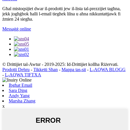
Għal mistoqsijiet dwar il-prodotti jew il-lista tal-prezzijiet tagħna,
jekk jogħġbok ħalli l-email tiegħek lilna u aħna nikkuntattjawk fi
żmien 24 siegħa.
Messaġġ online
© Drittijiet tal-Awtur - 2019-2025: Id-Drittijiet kollha Riżervati.
Prodotti Dehru
-
Tikketti Sħan
-
Mappa tas-sit
-
L-AQWA BLOGG
-
L-AQWA TIFTXA
Ibgħat Email
Sara Ding
Andy Yang
Marsha Zhang
x