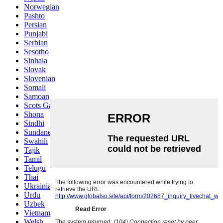
Norwegian
Pashto
Persian
Punjabi
Serbian
Sesotho
Sinhala
Slovak
Slovenian
Somali
Samoan
Scots Gaelic
Shona
Sindhi
Sundanese
Swahili
Tajik
Tamil
Telugu
Thai
Ukrainian
Urdu
Uzbek
Vietnamese
Welsh