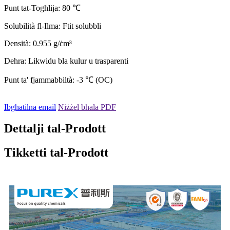
Punt tat-Togħlija: 80 ℃
Solubilità fl-Ilma: Ftit solubbli
Densità: 0.955 g/ċm³
Dehra: Likwidu bla kulur u trasparenti
Punt ta' fjammabbiltà: -3 ℃ (OC)
Ibgħatilna email
Niżżel bħala PDF
Dettalji tal-Prodott
Tikketti tal-Prodott