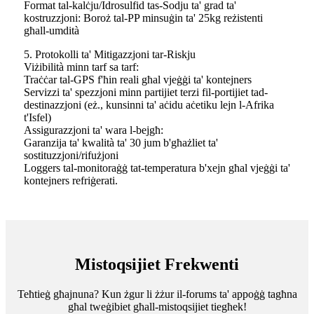
Format tal-kalċju/Idrosulfid tas-Sodju ta' grad ta'
kostruzzjoni: Boroż tal-PP minsuġin ta' 25kg reżistenti
għall-umdità
5. Protokolli ta' Mitigazzjoni tar-Riskju
Viżibilità minn tarf sa tarf:
Traċċar tal-GPS f'ħin reali għal vjeġġi ta' kontejners
Servizzi ta' spezzjoni minn partijiet terzi fil-portijiet tad-
destinazzjoni (eż., kunsinni ta' aċidu aċetiku lejn l-Afrika
t'Isfel)
Assigurazzjoni ta' wara l-bejgħ:
Garanzija ta' kwalità ta' 30 jum b'għażliet ta'
sostituzzjoni/rifużjoni
Loggers tal-monitoraġġ tat-temperatura b'xejn għal vjeġġi ta'
kontejners refriġerati.
Mistoqsijiet Frekwenti
Teħtieġ għajnuna? Kun żgur li żżur il-forums ta' appoġġ tagħna
għal tweġibiet għall-mistoqsijiet tiegħek!