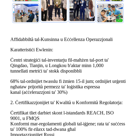
Affidabbiltà tal-Kunsinna u Eċċellenza Operazzjonali
Karatteristiċi Ewlenin:
Ċentri strateġiċi tal-inventarju fil-maħżen tal-port ta'
Qingdao, Tianjin, u Longkou b'aktar minn 1,000
tunnellati metriċi ta' stokk disponibbli
68% tal-ordnijiet twasslu fi żmien 15-il jum; ordnijiet urġenti
ngħataw prijorità permezz ta' loġistika espressa
kanal (aċċelerazzjoni ta' 30%)
2. Ċertifikazzjonijiet ta' Kwalità u Konformità Regolatorja:
Ċertifikat tliet darbiet skont l-istandards REACH, ISO
9001, u FMQS
Konformi mar-regolamenti globali tal-iġjene; ​​rata ta' suċċess
ta' 100% fir-rilaxx tad-dwana għal
Importazzjonijiet Russi