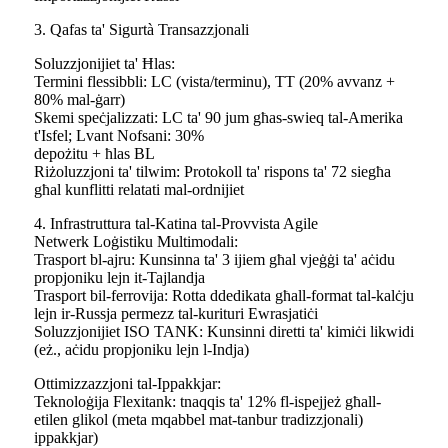
3. Qafas ta' Sigurtà Transazzjonali
Soluzzjonijiet ta' Ħlas:
Termini flessibbli: LC (vista/terminu), TT (20% avvanz +
80% mal-ġarr)
Skemi speċjalizzati: LC ta' 90 jum għas-swieq tal-Amerika
t'Isfel; Lvant Nofsani: 30%
depożitu + ħlas BL
Riżoluzzjoni ta' tilwim: Protokoll ta' rispons ta' 72 siegħa
għal kunflitti relatati mal-ordnijiet
4. Infrastruttura tal-Katina tal-Provvista Agile
Netwerk Loġistiku Multimodali:
Trasport bl-ajru: Kunsinna ta' 3 ijiem għal vjeġġi ta' aċidu
propjoniku lejn it-Tajlandja
Trasport bil-ferrovija: Rotta ddedikata għall-format tal-kalċju
lejn ir-Russja permezz tal-kurituri Ewrasjatiċi
Soluzzjonijiet ISO TANK: Kunsinni diretti ta' kimiċi likwidi
(eż., aċidu propjoniku lejn l-Indja)
Ottimizzazzjoni tal-Ippakkjar:
Teknoloġija Flexitank: tnaqqis ta' 12% fl-ispejjeż għall-
etilen glikol (meta mqabbel mat-tanbur tradizzjonali)
ippakkjar)