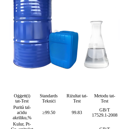
Oġġett(i)
Standards
Riżultat tat-
Metodu tat-
tat-Test
Tekniċi
Test
Test
Purità tal-
GB/T
aċidu
≥99.50
99.83
17529.1-2008
akriliku,%
Kulur, Pt-