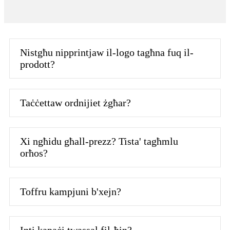
Nistgħu nipprintjaw il-logo tagħna fuq il-
prodott?
Taċċettaw ordnijiet żgħar?
Xi ngħidu għall-prezz? Tista' tagħmlu
orħos?
Toffru kampjuni b'xejn?