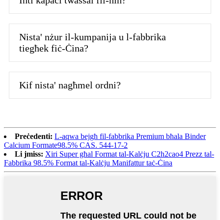
Inti kapaċi twassal fil-ħin?
Nista' nżur il-kumpanija u l-fabbrika
tiegħek fiċ-Ċina?
Kif nista' nagħmel ordni?
Preċedenti:
L-aqwa bejgħ fil-fabbrika Premium bħala Binder
Calcium Formate98.5% CAS. 544-17-2
Li jmiss:
Xiri Super għal Format tal-Kalċju C2h2cao4 Prezz tal-
Fabbrika 98.5% Format tal-Kalċju Manifattur taċ-Ċina