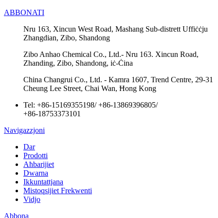
ABBONATI
Nru 163, Xincun West Road, Mashang Sub-distrett Uffiċċju
Zhangdian, Zibo, Shandong
Zibo Anhao Chemical Co., Ltd.- Nru 163. Xincun Road,
Zhanding, Zibo, Shandong, iċ-Ċina
China Changrui Co., Ltd. - Kamra 1607, Trend Centre, 29-31
Cheung Lee Street, Chai Wan, Ħong Kong
Tel:
+86-15169355198
/
+86-13869396805
/
+86-18753373101
Navigazzjoni
Dar
Prodotti
Aħbarijiet
Dwarna
Ikkuntattjana
Mistoqsijiet Frekwenti
Vidjo
Abbona