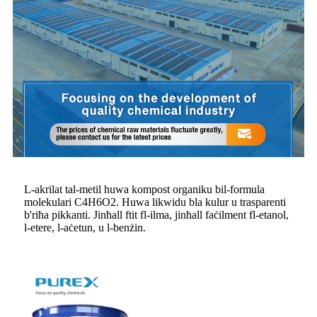
L-akrilat tal-metil huwa kompost organiku bil-formula
molekulari C4H6O2. Huwa likwidu bla kulur u trasparenti
b'riħa pikkanti. Jinħall ftit fl-ilma, jinħall faċilment fl-etanol,
l-etere, l-aċetun, u l-benżin.