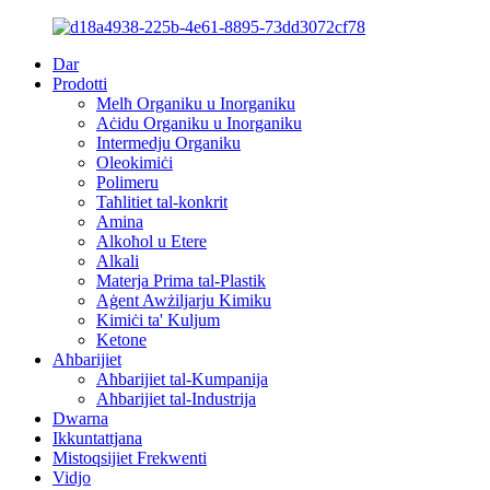
Dar
Prodotti
Melħ Organiku u Inorganiku
Aċidu Organiku u Inorganiku
Intermedju Organiku
Oleokimiċi
Polimeru
Taħlitiet tal-konkrit
Amina
Alkoħol u Etere
Alkali
Materja Prima tal-Plastik
Aġent Awżiljarju Kimiku
Kimiċi ta' Kuljum
Ketone
Aħbarijiet
Aħbarijiet tal-Kumpanija
Aħbarijiet tal-Industrija
Dwarna
Ikkuntattjana
Mistoqsijiet Frekwenti
Vidjo