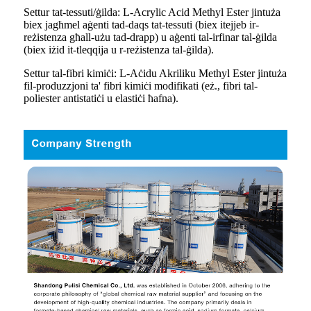
Settur tat-tessuti/ġilda: L-Acrylic Acid Methyl Ester jintuża
biex jagħmel aġenti tad-daqs tat-tessuti (biex itejjeb ir-
reżistenza għall-użu tad-drapp) u aġenti tal-irfinar tal-ġilda
(biex iżid it-tleqqija u r-reżistenza tal-ġilda).
Settur tal-fibri kimiċi: L-Aċidu Akriliku Methyl Ester jintuża
fil-produzzjoni ta' fibri kimiċi modifikati (eż., fibri tal-
poliester antistatiċi u elastiċi ħafna).